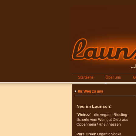
Launsch Frankfurt
Startseite
Über uns
G
Ihr Weg zu uns
Neu im Launsch:
"
Weinzz
" - die vegane Riesling-
Schorle vom Weingut Dietz aus
Oppenheim / Rheinhessen
Pure Green
Organic Vodka