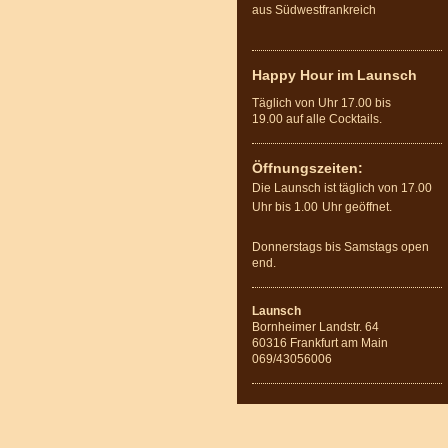
aus Südwestfrankreich
Happy Hour im Launsch
Täglich von Uhr 17.00 bis
19.00 auf alle Cocktails.
Öffnungszeiten:
Die Launsch ist täglich von 17.00
Uhr
bis 1.00
Uhr
geöffnet.
Donnerstags bis Samstags open
end.
Launsch
Bornheimer Landstr. 64
60316 Frankfurt am Main
069/43056006